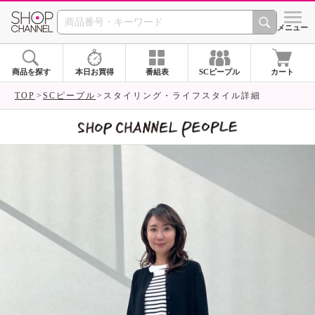
SHOP CHANNEL 
メニュー
商品を探す
本日お買得
番組表
SCピープル
カート
TOP
SCピープル
スタイリング・ライフスタイル詳細