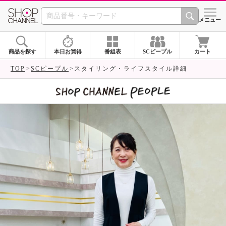
SHOP CHANNEL 
メニュー
商品を探す
本日お買得
番組表
SCピープル
カート
TOP
SCピープル
スタイリング・ライフスタイル詳細