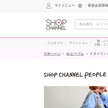
マイメニュー
新規会員登
心おどる
靴・バ
ジュエリー
ファッション
小物・イ
SALE
>
>
スタイリン
TOPページ
SCピープル