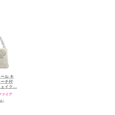
ール キ
ローチ付
フェイク…
ファイア
込）