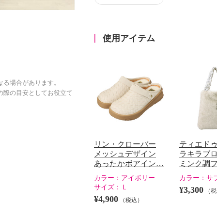
使用アイテム
なる場合があります。
の際の目安としてお役立て
リン・クローバー
ティエドゥ
メッシュデザイン
ラキラブ
あったかボアイン…
ミンク調
カラー：
アイボリー
カラー：
サ
サイズ：
Ｌ
¥3,300
（税
¥4,900
（税込）