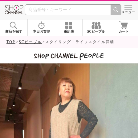
SHOP CHANNEL 
メニュー
商品を探す
本日お買得
番組表
SCピープル
カート
TOP
SCピープル
スタイリング・ライフスタイル詳細