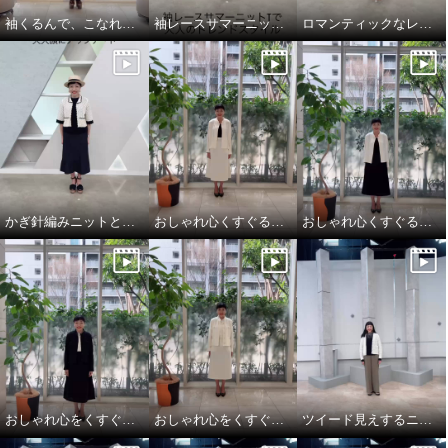
袖くるんで、こなれ見え 縦長レイヤード
袖レースサマーニットTとエレガントカーゴで大人のトレンドスタイル
ロマンティックなレースを主役に華やかクラシカル
かぎ針編みニットとデニムを大人仕様にアップデート
おしゃれ心くすぐるオケージョンスタイル
おしゃれ心くすぐるオケージョンスタイル
おしゃれ心をくすぐるオケージョンスタイル
おしゃれ心をくすぐるオケージョンスタイル
ツイード見えするニットカーディガンは、大人のトラッドモード