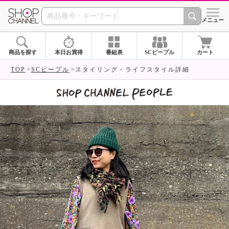
SHOP CHANNEL 
メニュー
商品を探す
本日お買得
番組表
SCピープル
カート
TOP
SCピープル
スタイリング・ライフスタイル詳細