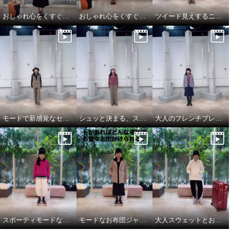
おしゃれ心をくすぐるオケージョンスタイル
おしゃれ心をくすぐるオケージョンスタイル
ツイード見えするニットカーディガンは、大人のトラッドモード
モードで新感覚なセットアップスタイル
シュッと決まる、スマートなパンツルック
大人のフレンチプレッピーが新トレンド
スポーティモードな冬のお出かけスタイル
モードなお布団ジャケットと大人パーカで気分上々♪
大人スウェットとお布団ジャケットで、旅慣れた冬旅行コーデ