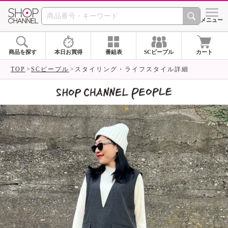
SHOP CHANNEL 
メニュー
商品を探す
本日お買得
番組表
SCピープル
カート
TOP
SCピープル
スタイリング・ライフスタイル詳細