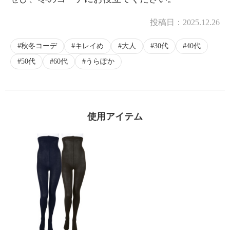
投稿日：
2025.12.26
秋冬コーデ
キレイめ
大人
30代
40代
50代
60代
うらぽか
使用アイテム