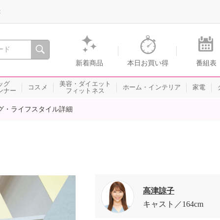
録
、瞬間を。通販・テレビショッピングのショップチャンネル
新着商品
本日お買い得
番組表
ッグ
美容・ダイエット
コスメ
ホーム・インテリア
家電
ンナー
フィットネス
グ・ライフスタイル詳細
高津諒子
キャスト
164cm