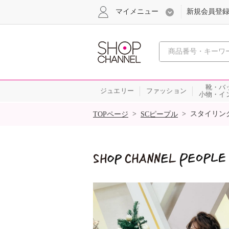
マイメニュー
新規会員登
心おどる
靴・バ
ジュエリー
ファッション
小物・イ
SALE
>
>
スタイリン
TOPページ
SCピープル