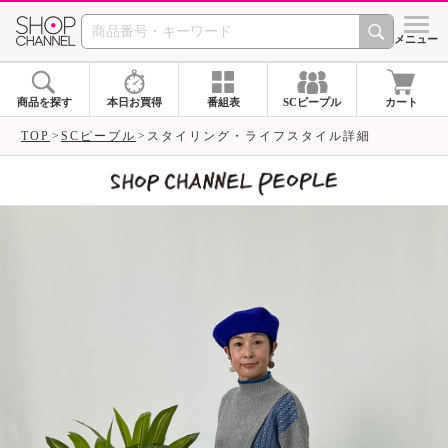
SHOP CHANNEL 
メニュー
商品を探す
本日お買得
番組表
SCピープル
カート
TOP
SCピープル
スタイリング・ライフスタイル詳細