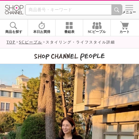
SHOP CHANNEL 
メニュー
商品を探す
本日お買得
番組表
SCピープル
カート
TOP
SCピープル
スタイリング・ライフスタイル詳細