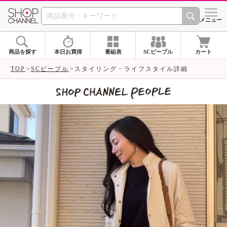
SHOP CHANNEL 
メニュー
商品を探す
本日お買得
番組表
SCピープル
カート
TOP
SCピープル
スタイリング・ライフスタイル詳細