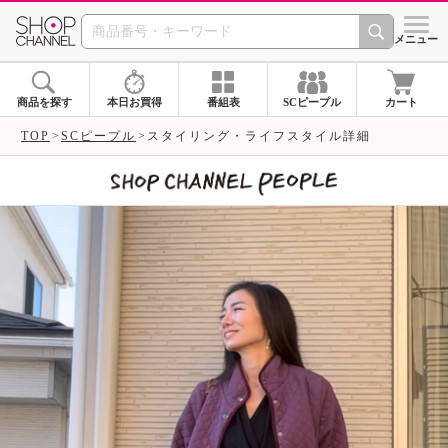
SHOP CHANNEL 
メニュー
商品を探す
本日お買得
番組表
SCピープル
カート
TOP
SCピープル
スタイリング・ライフスタイル詳細