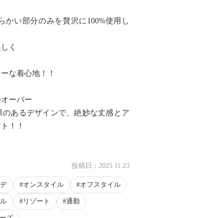
かい部分のみを贅沢に100%使用し
美しく
リーな着心地！！
ルオーバー
果のあるデザインで、絶妙な丈感とア
ント！！
投稿日：
2025.11.23
デ
オンスタイル
オフスタイル
ル
リゾート
通勤
ローズ