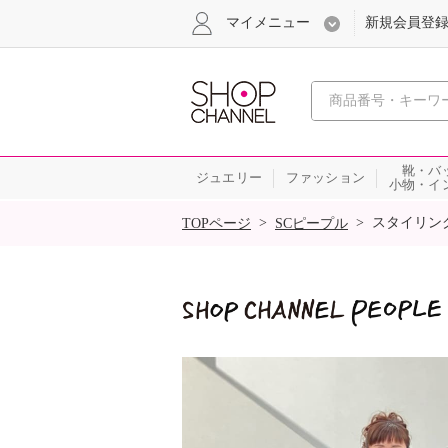
マイメニュー
新規会員登
心おどる
靴・バ
ジュエリー
ファッション
小物・イ
SALE
>
>
スタイリン
TOPページ
SCピープル