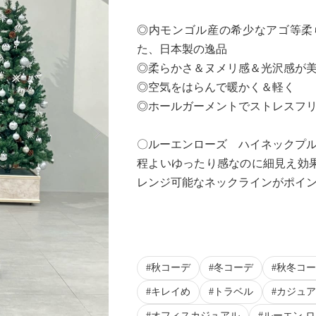
◎内モンゴル産の希少なアゴ等柔ら
た、日本製の逸品
◎柔らかさ＆ヌメリ感＆光沢感が
◎空気をはらんで暖かく＆軽く
◎ホールガーメントでストレスフ
Next
〇ルーエンローズ ハイネックプ
程よいゆったり感なのに細見え効
レンジ可能なネックラインがポイ
秋コーデ
冬コーデ
秋冬コー
キレイめ
トラベル
カジュア
オフィスカジュアル
ルーエン 