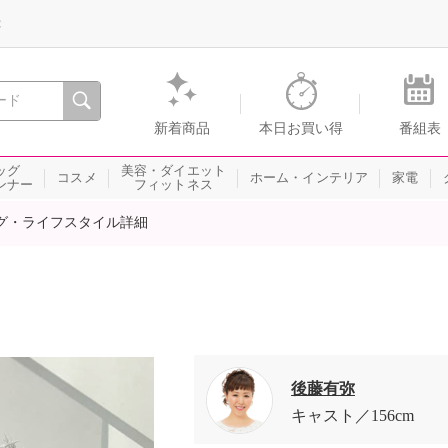
録
、瞬間を。通販・テレビショッピングのショップチャンネル
新着商品
本日お買い得
番組表
ッグ
美容・ダイエット
コスメ
ホーム・インテリア
家電
ンナー
フィットネス
グ・ライフスタイル詳細
後藤有弥
キャスト
156cm