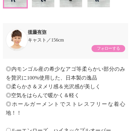
後藤有弥
キャスト
156cm
フォローする
◎内モンゴル産の希少なアゴ等柔らかい部分のみ
を贅沢に100%使用した、日本製の逸品
◎柔らかさ＆ヌメリ感＆光沢感が美しく
◎空気をはらんで暖かく＆軽く
◎ホールガーメントでストレスフリーな着心
地！！
〇ルーエンローズ ハイネックプルオーバー