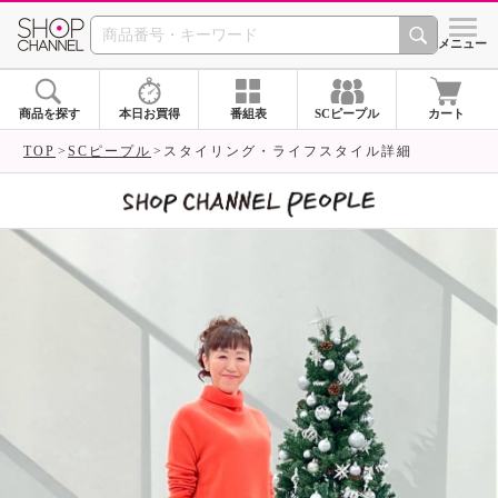
SHOP CHANNEL 
メニュー
商品を探す
本日お買得
番組表
SCピープル
カート
TOP
SCピープル
スタイリング・ライフスタイル詳細