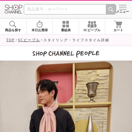
SHOP CHANNEL 
メニュー
商品を探す
本日お買得
番組表
SCピープル
カート
TOP
SCピープル
スタイリング・ライフスタイル詳細