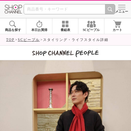
SHOP CHANNEL 
メニュー
商品を探す
本日お買得
番組表
SCピープル
カート
TOP
SCピープル
スタイリング・ライフスタイル詳細