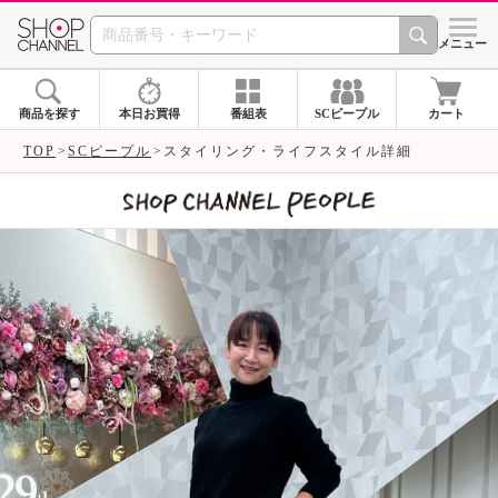
SHOP CHANNEL 
メニュー
商品を探す
本日お買得
番組表
SCピープル
カート
TOP
SCピープル
スタイリング・ライフスタイル詳細