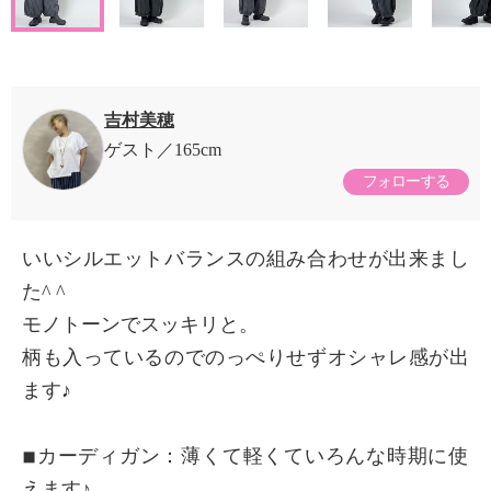
吉村美穂
ゲスト
165cm
フォローする
いいシルエットバランスの組み合わせが出来まし
た^ ^
モノトーンでスッキリと。
柄も入っているのでのっぺりせずオシャレ感が出
ます♪
◾︎カーディガン：薄くて軽くていろんな時期に使
えます♪