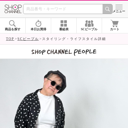
SHOP CHANNEL 
メニュー
商品を探す
本日お買得
番組表
SCピープル
カート
TOP
SCピープル
スタイリング・ライフスタイル詳細