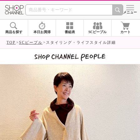
SHOP CHANNEL 
メニュー
商品を探す
本日お買得
番組表
SCピープル
カート
TOP
SCピープル
スタイリング・ライフスタイル詳細