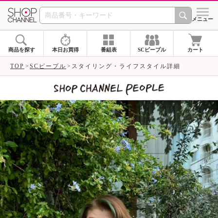
SHOP CHANNEL 
メニュー
商品を探す
本日お買得
番組表
SCピープル
カート
TOP
SCピープル
スタイリング・ライフスタイル詳細