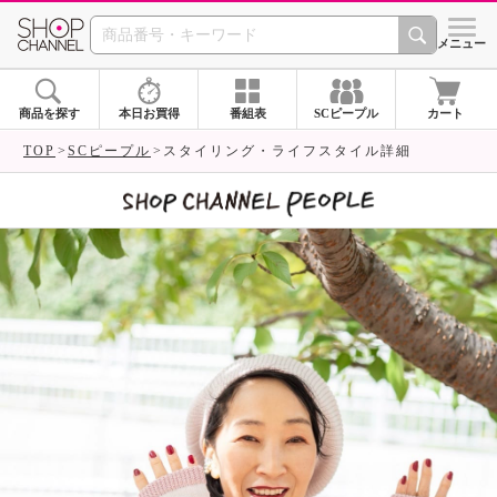
SHOP CHANNEL 
メニュー
商品を探す
本日お買得
番組表
SCピープル
カート
TOP
SCピープル
スタイリング・ライフスタイル詳細