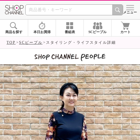
SHOP CHANNEL 
メニュー
商品を探す
本日お買得
番組表
SCピープル
カート
TOP
SCピープル
スタイリング・ライフスタイル詳細