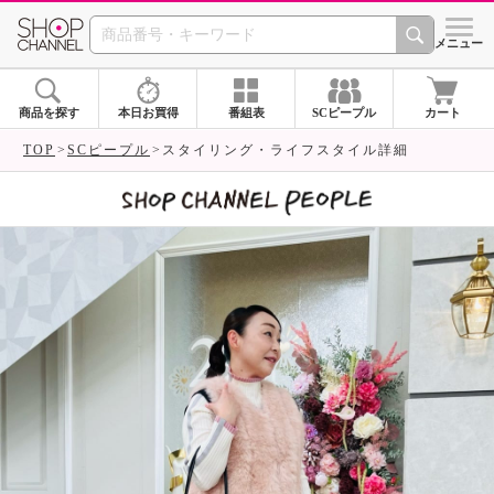
SHOP CHANNEL 
メニュー
商品を探す
本日お買得
番組表
SCピープル
カート
TOP
SCピープル
スタイリング・ライフスタイル詳細