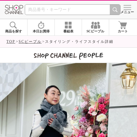
SHOP CHANNEL 
メニュー
商品を探す
本日お買得
番組表
SCピープル
カート
TOP
SCピープル
スタイリング・ライフスタイル詳細