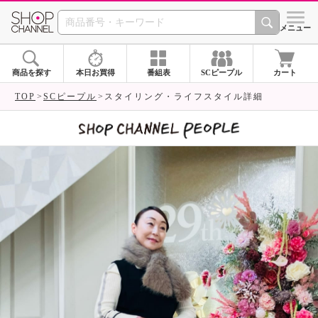
SHOP CHANNEL 
メニュー
商品を探す
本日お買得
番組表
SCピープル
カート
TOP
SCピープル
スタイリング・ライフスタイル詳細