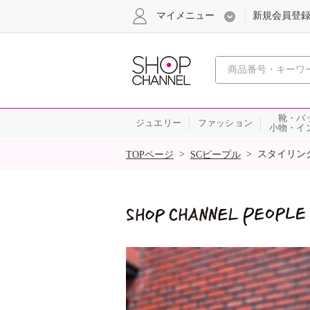
マイメニュー
新規会員登
心おどる
靴・バ
ジュエリー
ファッション
小物・イ
SALE
>
>
スタイリン
TOPページ
SCピープル