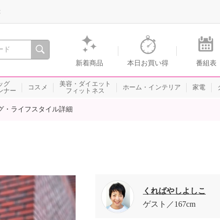
録
、瞬間を。通販・テレビショッピングのショップチャンネル
新着商品
本日お買い得
番組表
ッグ
美容・ダイエット
コスメ
ホーム・インテリア
家電
ンナー
フィットネス
グ・ライフスタイル詳細
くればやしよしこ
ゲスト
167cm