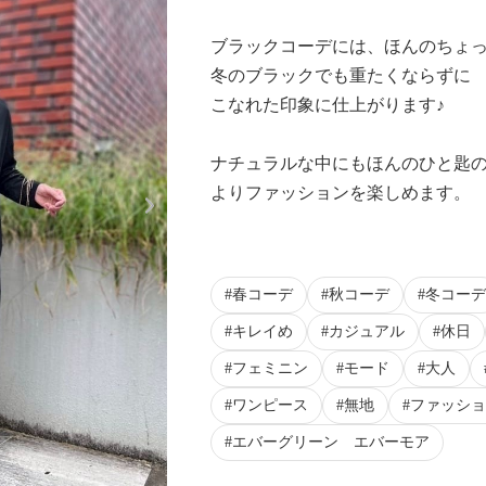
ブラックコーデには、ほんのちょ
冬のブラックでも重たくならずに
こなれた印象に仕上がります♪
ナチュラルな中にもほんのひと匙
Next
よりファッションを楽しめます。
春コーデ
秋コーデ
冬コーデ
キレイめ
カジュアル
休日
フェミニン
モード
大人
ワンピース
無地
ファッショ
エバーグリーン エバーモア