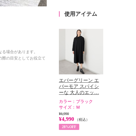
使用アイテム
なる場合があります。
の際の目安としてお役立て
エバーグリーン エ
バーモア スパイシ
ーな 大人のエッ…
カラー：
ブラック
サイズ：
Ｍ
¥6,990
¥4,990
（税込）
28%OFF