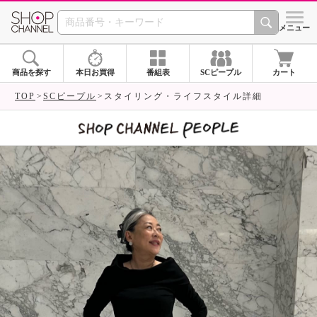
SHOP CHANNEL 
メニュー
商品を探す
本日お買得
番組表
SCピープル
カート
TOP
SCピープル
スタイリング・ライフスタイル詳細