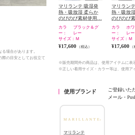
マリランテ 吸湿発
マリランテ
熱・吸放湿 柔らか
熱・吸放湿
のびのび素材使用…
のびのび
カラ
ブラック＆グ
カラ
ホワ
ー：
レー
ー：
レー
サイズ：
Ｍ
サイズ：
Ｍ
¥17,600
¥17,600
（税込）
（
なる場合があります。
の際の目安としてお役立て
※販売期間外の商品は、使用アイテムに表
※正しい着用サイズ・カラー等は、使用ア
ご登録いた
使用ブランド
メール・Pu
マリランテ