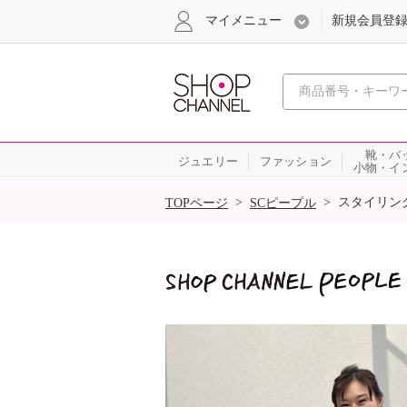
マイメニュー
新規会員登
心おどる
靴・バ
ジュエリー
ファッション
小物・イ
SALE
>
>
スタイリン
TOPページ
SCピープル