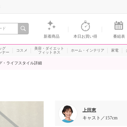
録
、瞬間を。通販・テレビショッピングのショップチャンネル
新着商品
本日お買い得
番組表
ッグ
美容・ダイエット
コスメ
ホーム・インテリア
家電
ンナー
フィットネス
グ・ライフスタイル詳細
上田恵
キャスト
157cm