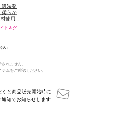
 吸湿発
 柔らか
素材使用…
イト＆グ
税込）
示されません。
イテムをご確認ください。
だくと商品販売開始時に
sh通知でお知らせします