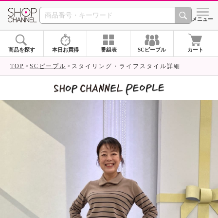
SHOP CHANNEL 
メニュー
商品を探す
本日お買得
番組表
SCピープル
カート
TOP
SCピープル
スタイリング・ライフスタイル詳細