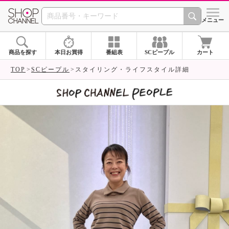
SHOP CHANNEL 
メニュー
商品を探す
本日お買得
番組表
SCピープル
カート
TOP
SCピープル
スタイリング・ライフスタイル詳細