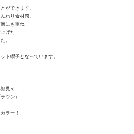
ことができます。
ふんわり素材感。
何層にも重ね
仕上げた
した。
ニット帽子となっています。
小顔見え
ブラウン）
ンカラー！