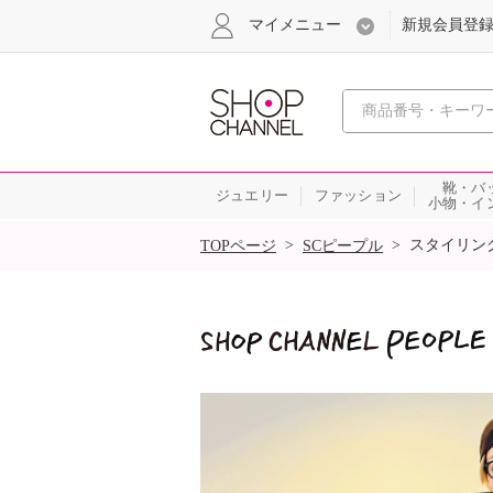
マイメニュー
新規会員登
心おどる
靴・バ
ジュエリー
ファッション
小物・イ
SALE
>
>
スタイリン
TOPページ
SCピープル