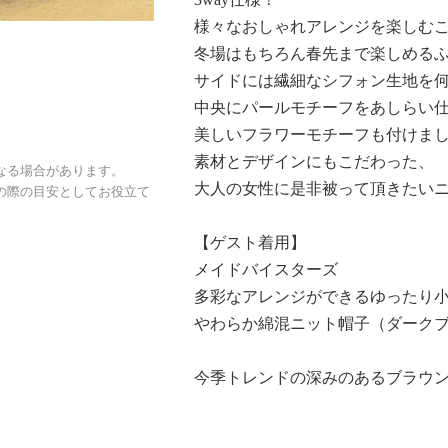
様々なおしゃれアレンジを楽しむ
冬場はもちろん春先まで楽しめる
サイドには繊細なシフォン生地を
中央にパールモチーフをあしらい
美しいフラワーモチーフも付けま
素材とデザインにもこだわった、
なる場合があります。
大人の女性に是非被って頂きたい
の際の目安としてお役立て
【ゲスト着用】
メイドバイスターズ
多彩なアレンジができるゆったり
やわらか綿混ニット帽子（ダーク
今季トレンドの深みのあるブラウ