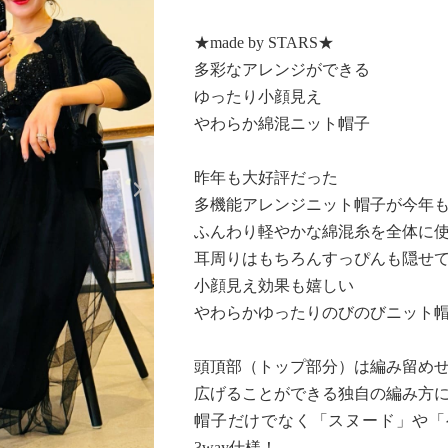
★made by STARS★
多彩なアレンジができる
ゆったり小顔見え
やわらか綿混ニット帽子
Next
昨年も大好評だった
多機能アレンジニット帽子が今年
ふんわり軽やかな綿混糸を全体に
耳周りはもちろんすっぴんも隠せ
小顔見え効果も嬉しい
やわらかゆったりのびのびニット帽
頭頂部（トップ部分）は編み留め
広げることができる独自の編み方
帽子だけでなく「スヌード」や「
3way仕様！