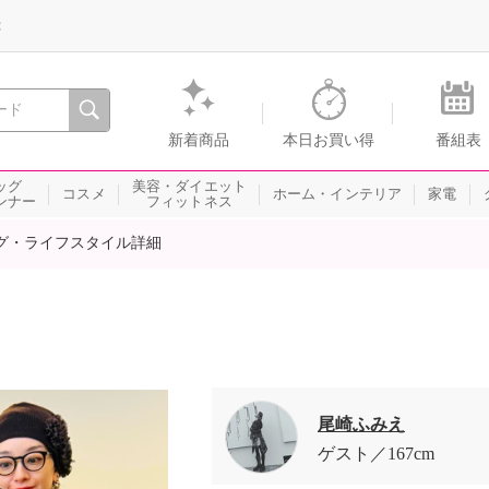
録
、瞬間を。通販・テレビショッピングのショップチャンネル
新着商品
本日お買い得
番組表
ッグ
美容・ダイエット
コスメ
ホーム・インテリア
家電
ンナー
フィットネス
グ・ライフスタイル詳細
尾崎ふみえ
ゲスト
167cm