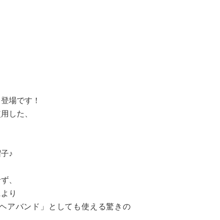
も登場です！
使用した、
て
子♪
せず、
により
ヘアバンド」としても使える驚きの