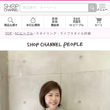
SHOP CHANNEL 
メニュー
商品を探す
本日お買得
番組表
SCピープル
カート
TOP
SCピープル
スタイリング・ライフスタイル詳細