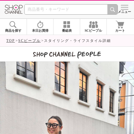
SHOP CHANNEL 
メニュー
商品を探す
本日お買得
番組表
SCピープル
カート
TOP
SCピープル
スタイリング・ライフスタイル詳細