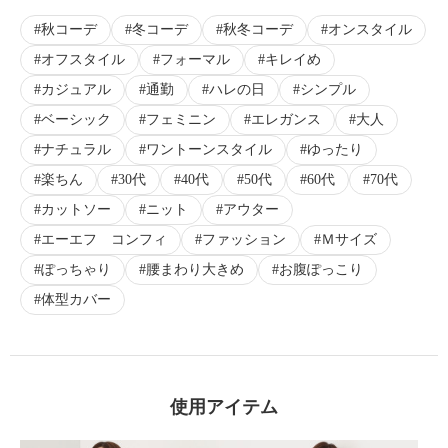
秋コーデ
冬コーデ
秋冬コーデ
オンスタイル
オフスタイル
フォーマル
キレイめ
カジュアル
通勤
ハレの日
シンプル
ベーシック
フェミニン
エレガンス
大人
ナチュラル
ワントーンスタイル
ゆったり
楽ちん
30代
40代
50代
60代
70代
カットソー
ニット
アウター
エーエフ コンフィ
ファッション
Ｍサイズ
ぽっちゃり
腰まわり大きめ
お腹ぽっこり
体型カバー
使用アイテム