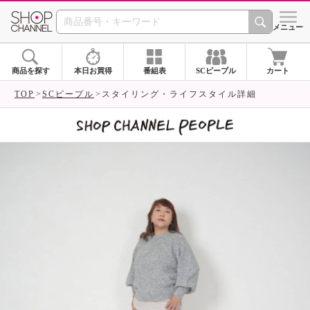
SHOP CHANNEL 
メニュー
商品を探す
本日お買得
番組表
SCピープル
カート
TOP
SCピープル
スタイリング・ライフスタイル詳細