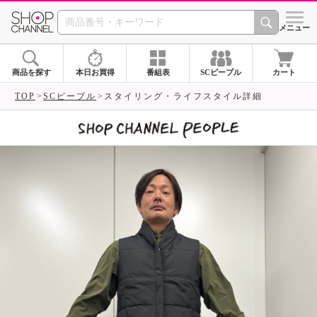
SHOP CHANNEL 
メニュー
商品を探す
本日お買得
番組表
SCピープル
カート
TOP
SCピープル
スタイリング・ライフスタイル詳細