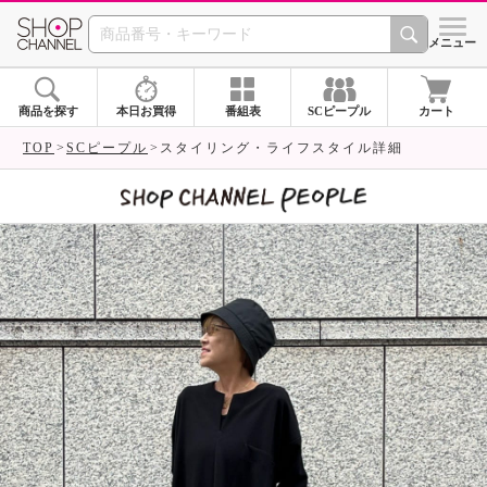
SHOP CHANNEL 
メニュー
商品を探す
本日お買得
番組表
SCピープル
カート
TOP
SCピープル
スタイリング・ライフスタイル詳細