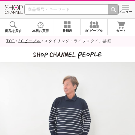
SHOP CHANNEL 
メニュー
商品を探す
本日お買得
番組表
SCピープル
カート
TOP
SCピープル
スタイリング・ライフスタイル詳細