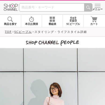
SHOP CHANNEL 
メニュー
商品を探す
本日お買得
番組表
SCピープル
カート
TOP
SCピープル
スタイリング・ライフスタイル詳細