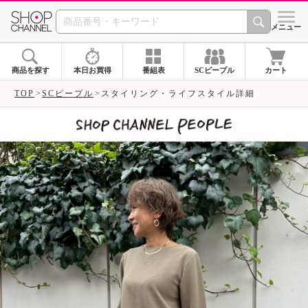
SHOP CHANNEL 
メニュー
商品を探す
本日お買得
番組表
SCピープル
カート
TOP
SCピープル
スタイリング・ライフスタイル詳細