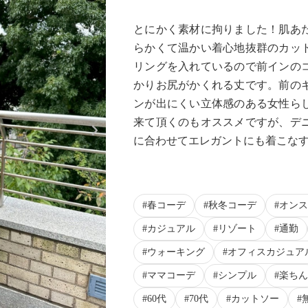
とにかく素材に拘りました！肌あ
らかくて温かい着心地抜群のカッ
リングを入れているので前インの
かりお尻がかくれる丈です。前の
ンが出にくい立体感のある女性ら
Next
来て頂くのもオススメですが、デ
に合わせてエレガントにも着こな
春コーデ
秋冬コーデ
オンス
カジュアル
リゾート
通勤
ウォーキング
オフィスカジュア
ママコーデ
シンプル
楽ちん
60代
70代
カットソー