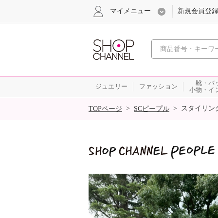
マイメニュー
新規会員登
心おどる
靴・バ
ジュエリー
ファッション
小物・イ
SALE
>
>
スタイリン
TOPページ
SCピープル