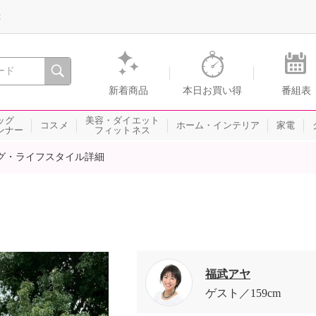
録
、瞬間を。通販・テレビショッピングのショップチャンネル
新着商品
本日お買い得
番組表
ッグ
美容・ダイエット
コスメ
ホーム・インテリア
家電
ンナー
フィットネス
グ・ライフスタイル詳細
福武アヤ
ゲスト
159cm