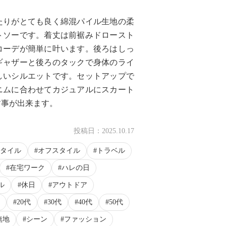
たりがとても良く綿混パイル生地の柔
トソーです。着丈は前裾みドロースト
コーデが簡単に叶います。後ろはしっ
ギャザーと後ろのタックで身体のライ
しいシルエットです。セットアップで
ニムに合わせてカジュアルにスカート
す事が出来ます。
投稿日：
2025.10.17
タイル
オフスタイル
トラベル
在宅ワーク
ハレの日
ル
休日
アウトドア
20代
30代
40代
50代
無地
シーン
ファッション