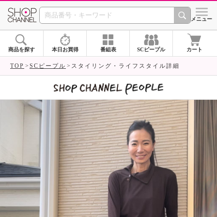
SHOP CHANNEL 
メニュー
商品を探す
本日お買得
番組表
SCピープル
カート
TOP
SCピープル
スタイリング・ライフスタイル詳細