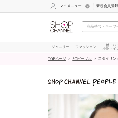
マイメニュー
新規会員登
心おどる
靴・バ
ジュエリー
ファッション
小物・イ
SALE
>
>
スタイリン
TOPページ
SCピープル