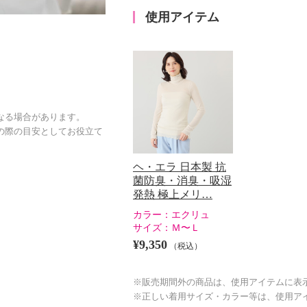
使用アイテム
なる場合があります。
の際の目安としてお役立て
ヘ・エラ 日本製 抗
菌防臭・消臭・吸湿
発熱 極上メリ…
カラー：
エクリュ
サイズ：
Ｍ〜Ｌ
¥9,350
（税込）
※販売期間外の商品は、使用アイテムに表
※正しい着用サイズ・カラー等は、使用ア