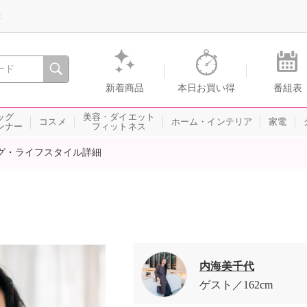
録
、瞬間を。通販・テレビショッピングのショップチャンネル
新着商品
本日お買い得
番組表
ッグ
美容・ダイエット
コスメ
ホーム・インテリア
家電
ンナー
フィットネス
グ・ライフスタイル詳細
内海美千代
ゲスト
162cm