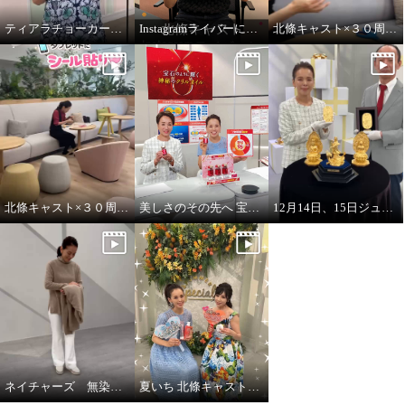
ティアラチョーカーをご紹介します♪
Instagramライバーに挑戦！
北條キャスト×３０周年タブレットにシール貼りpart2
北條キャスト×３０周年タブレットにシール貼り
美しさのその先へ 宝石のように輝く 神秘のオイル レッドオメガ１００
12月14日、15日ジュエリー・ゴールド特別販売会 開催
ネイチャーズ 無染色カシミヤケーブル使いコーディガン
夏いち 北條キャストいちおし！パーリーデュー