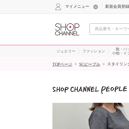
マイメニュー
新規会員登
心おどる
靴・バ
ジュエリー
ファッション
小物・イ
SALE
>
>
スタイリン
TOPページ
SCピープル