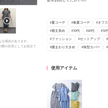
夏コーデ
春夏コーデ
オフス
着丈長め
30代
40代
50
ファッション
セットアップ
なる場合があります。
の際の目安としてお役立て
腰まわり大きめ
体型カバー
使用アイテム