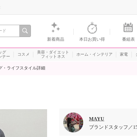
録
、瞬間を。通販・テレビショッピングのショップチャンネル
新着商品
本日お買い得
番組表
ッグ
美容・ダイエット
コスメ
ホーム・インテリア
家電
ンナー
フィットネス
グ・ライフスタイル詳細
MAYU
ブランドスタッフ
1