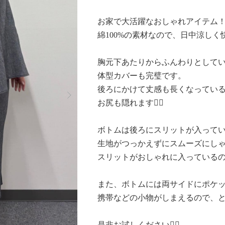
お家で大活躍なおしゃれアイテム
綿100%の素材なので、日中涼しく
胸元下あたりからふんわりとして
体型カバーも完璧です。
Next
後ろにかけて丈感も長くなってい
お尻も隠れます✌🏻
ボトムは後ろにスリットが入って
生地がつっかえずにスムーズにし
スリットがおしゃれに入っている
また、ボトムには両サイドにポケ
携帯などの小物がしまえるので、とて
是非お試しください❤️‍🔥