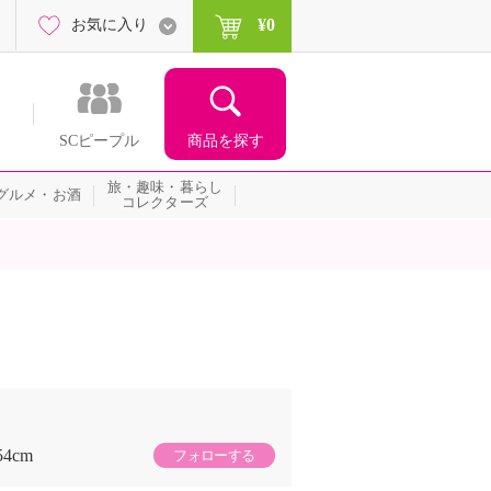
¥0
お気に入り
商品を探す
SCピープル
旅・趣味・暮らし
グルメ・お酒
コレクターズ
54cm
フォローする