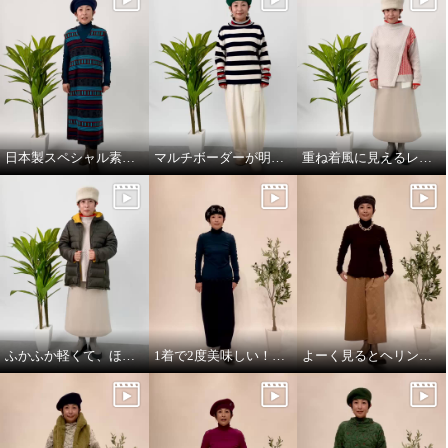
日本製スペシャル素材のジャンパースカート！
マルチボーダーが明るさ添えるニットプルオーバー！
重ね着風に見えるレイヤードデザインのニットプルオーバー！
ふかふか軽くて、ほっこり暖かい、dot柄いっぱいのライトダウンミドルコート！
1着で2度美味しい！ふんわり着心地満点の2wayカットソー
よーく見るとヘリンボーン柄、楽ちんガウチョパンツ！