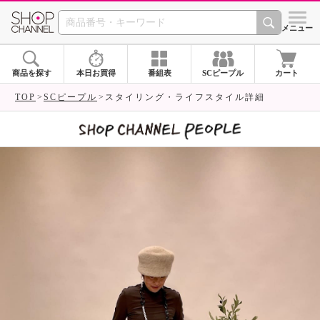
SHOP CHANNEL 
メニュー
商品を探す
本日お買得
番組表
SCピープル
カート
TOP
SCピープル
スタイリング・ライフスタイル詳細