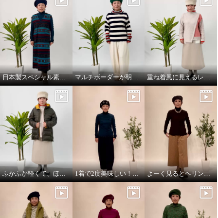
日本製スペシャル素材のジャンパースカート！
マルチボーダーが明るさ添えるニットプルオーバー！
重ね着風に見えるレイヤードデザインのニットプルオーバー！
ふかふか軽くて、ほっこり暖かい、dot柄いっぱいのライトダウンミドルコート！
1着で2度美味しい！ふんわり着心地満点の2wayカットソー
よーく見るとヘリンボーン柄、楽ちんガウチョパンツ！