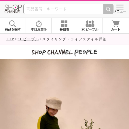
SHOP CHANNEL 
メニュー
商品を探す
本日お買得
番組表
SCピープル
カート
TOP
SCピープル
スタイリング・ライフスタイル詳細