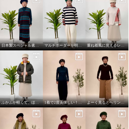
日本製スペシャル素材のジャンパースカート！
マルチボーダーが明るさ添えるニットプルオーバー！
重ね着風に見えるレイヤードデザインのニットプルオーバー！
ふかふか軽くて、ほっこり暖かい、dot柄いっぱいのライトダウンミドルコート！
1着で2度美味しい！ふんわり着心地満点の2wayカットソー
よーく見るとヘリンボーン柄、楽ちんガウチョパンツ！