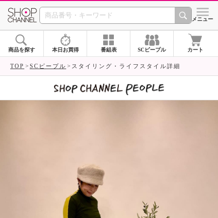
SHOP CHANNEL 
メニュー
商品を探す
本日お買得
番組表
SCピープル
カート
TOP
SCピープル
スタイリング・ライフスタイル詳細