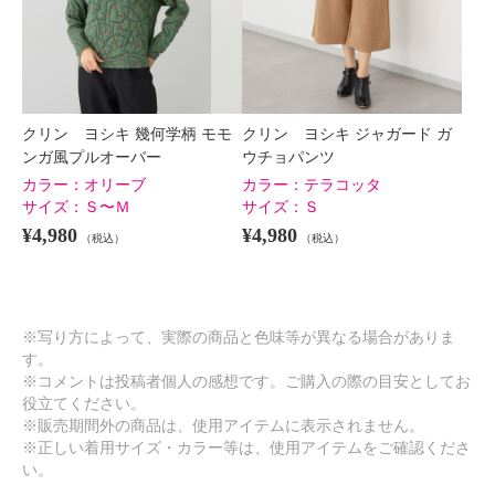
クリン ヨシキ 幾何学柄 モモ
クリン ヨシキ ジャガード ガ
ンガ風プルオーバー
ウチョパンツ
カラー：
オリーブ
カラー：
テラコッタ
サイズ：
Ｓ〜Ｍ
サイズ：
Ｓ
¥4,980
¥4,980
（税込）
（税込）
※写り方によって、実際の商品と色味等が異なる場合がありま
す。
※コメントは投稿者個人の感想です。ご購入の際の目安としてお
役立てください。
※販売期間外の商品は、使用アイテムに表示されません。
※正しい着用サイズ・カラー等は、使用アイテムをご確認くださ
い。