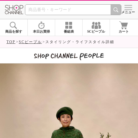
SHOP CHANNEL 
メニュー
商品を探す
本日お買得
番組表
SCピープル
カート
TOP
SCピープル
スタイリング・ライフスタイル詳細