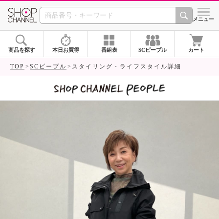
SHOP CHANNEL 
メニュー
商品を探す
本日お買得
番組表
SCピープル
カート
TOP
SCピープル
スタイリング・ライフスタイル詳細